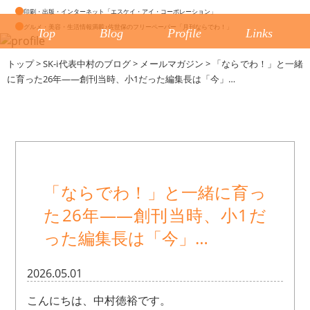
印刷・出版・インターネット「エスケイ・アイ・コーポレーション」
グルメ・美容・生活情報満載♪佐世保のフリーペーパー「月刊ならでわ！」
Top
Blog
Profile
Links
トップ
>
SK-i代表中村のブログ
>
メールマガジン
>
「ならでわ！」と一緒
に育った26年——創刊当時、小1だった編集長は「今」…
「ならでわ！」と一緒に育っ
た26年——創刊当時、小1だ
った編集長は「今」…
2026.05.01
こんにちは、中村徳裕です。