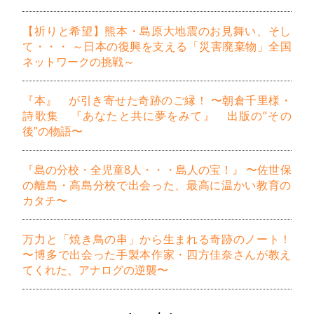
【祈りと希望】熊本・島原大地震のお見舞い、そし
て・・・ ～日本の復興を支える「災害廃棄物」全国
ネットワークの挑戦～
『本』 が引き寄せた奇跡のご縁！ 〜朝倉千里様・
詩歌集 『あなたと共に夢をみて』 出版の“その
後”の物語〜
『島の分校・全児童8人・・・島人の宝！』 〜佐世保
の離島・高島分校で出会った、最高に温かい教育の
カタチ〜
万力と「焼き鳥の串」から生まれる奇跡のノート！
〜博多で出会った手製本作家・四方佳奈さんが教え
てくれた、アナログの逆襲〜