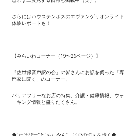
思わず二度見する情報も掲載中（笑）。
さらにはハウステンボスのエヴァンゲリオンライド
体験レポートも！
【みらいわコーナー（19〜26ページ）】
『佐世保音声訳の会』の皆さんにお話を伺った「専
門家に聞く」のコーナー、
バリアフリーなお店の特集、介護・健康情報、ウォ
ーキング情報と盛りだくさん。
◆“たけぴー”と“ちぃやん”、平戸の海辺を歩く◆