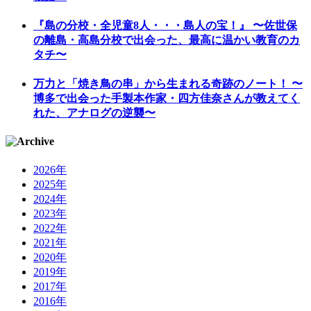
『島の分校・全児童8人・・・島人の宝！』 〜佐世保
の離島・高島分校で出会った、最高に温かい教育のカ
タチ〜
万力と「焼き鳥の串」から生まれる奇跡のノート！ 〜
博多で出会った手製本作家・四方佳奈さんが教えてく
れた、アナログの逆襲〜
2026年
2025年
2024年
2023年
2022年
2021年
2020年
2019年
2017年
2016年