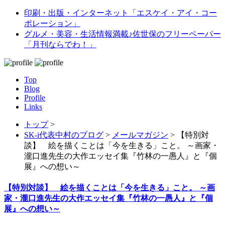
印刷・出版・インターネット「エスケイ・アイ・コー
ポレーション」
グルメ・美容・生活情報満載♪佐世保のフリーペーパー
「月刊ならでわ！」
Top
Blog
Profile
Links
トップ
>
SK-i代表中村のブログ
>
メールマガジン
>
【特別対
談】 絵を描くことは「今を生きる」こと。 ～画家・
瀧口進先生の大作エッセイ集『竹林の一愚人』と『個
展』への想い～
【特別対談】 絵を描くことは「今を生きる」こと。 ～画
家・瀧口進先生の大作エッセイ集『竹林の一愚人』と『個
展』への想い～