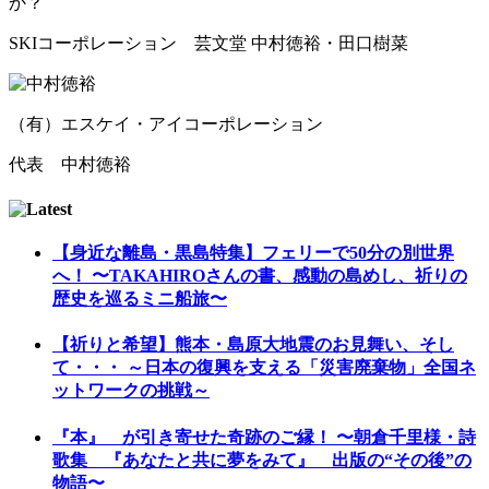
か？
SKIコーポレーション 芸文堂 中村徳裕・田口樹菜
（有）エスケイ・アイコーポレーション
代表 中村徳裕
【身近な離島・黒島特集】フェリーで50分の別世界
へ！ 〜TAKAHIROさんの書、感動の島めし、祈りの
歴史を巡るミニ船旅〜
【祈りと希望】熊本・島原大地震のお見舞い、そし
て・・・ ～日本の復興を支える「災害廃棄物」全国ネ
ットワークの挑戦～
『本』 が引き寄せた奇跡のご縁！ 〜朝倉千里様・詩
歌集 『あなたと共に夢をみて』 出版の“その後”の
物語〜