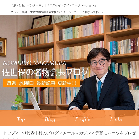
印刷・出版・インターネット「エスケイ・アイ・コーポレーション」
グルメ・美容・生活情報満載♪佐世保のフリーペーパー「月刊ならでわ！」
Top
Blog
Profile
Links
トップ
>
SK-i代表中村のブログ
>
メールマガジン
>
子孫にルーツをプレゼ