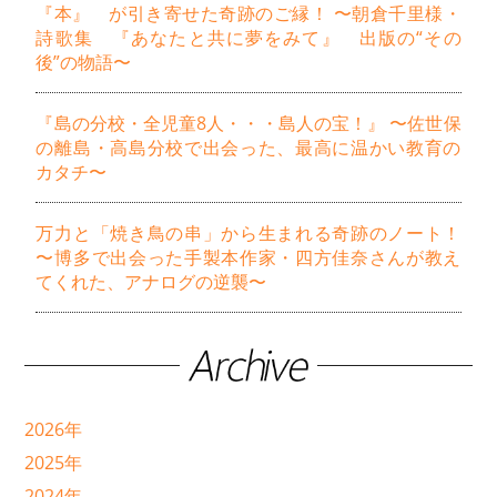
『本』 が引き寄せた奇跡のご縁！ 〜朝倉千里様・
詩歌集 『あなたと共に夢をみて』 出版の“その
後”の物語〜
『島の分校・全児童8人・・・島人の宝！』 〜佐世保
の離島・高島分校で出会った、最高に温かい教育の
カタチ〜
万力と「焼き鳥の串」から生まれる奇跡のノート！
〜博多で出会った手製本作家・四方佳奈さんが教え
てくれた、アナログの逆襲〜
2026年
2025年
2024年