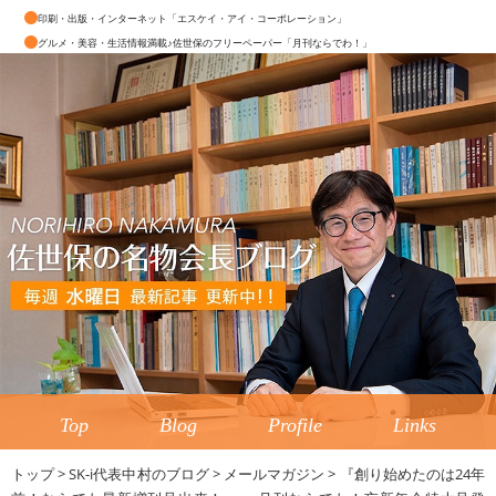
印刷・出版・インターネット「エスケイ・アイ・コーポレーション」
グルメ・美容・生活情報満載♪佐世保のフリーペーパー「月刊ならでわ！」
Top
Blog
Profile
Links
トップ
>
SK-i代表中村のブログ
>
メールマガジン
>
『創り始めたのは24年