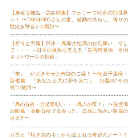
【身近な離島・黒島特集】フェリーで50分の別世界
へ！ 〜TAKAHIROさんの書、感動の島めし、祈りの
歴史を巡るミニ船旅〜
【祈りと希望】熊本・島原大地震のお見舞い、そし
て・・・ ～日本の復興を支える「災害廃棄物」全国
ネットワークの挑戦～
『本』 が引き寄せた奇跡のご縁！ 〜朝倉千里様・
詩歌集 『あなたと共に夢をみて』 出版の“その
後”の物語〜
『島の分校・全児童8人・・・島人の宝！』 〜佐世保
の離島・高島分校で出会った、最高に温かい教育の
カタチ〜
万力と「焼き鳥の串」から生まれる奇跡のノート！