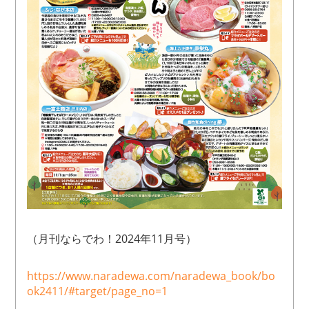
（月刊ならでわ！2024年11月号）
https://www.naradewa.com/naradewa_book/bo
ok2411/#target/page_no=1