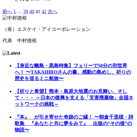
前へ
1
…
39
40
41
42
次へ
（有）エスケイ・アイコーポレーション
代表 中村徳裕
【身近な離島・黒島特集】フェリーで50分の別世界
へ！ 〜TAKAHIROさんの書、感動の島めし、祈りの
歴史を巡るミニ船旅〜
【祈りと希望】熊本・島原大地震のお見舞い、そし
て・・・ ～日本の復興を支える「災害廃棄物」全国ネ
ットワークの挑戦～
『本』 が引き寄せた奇跡のご縁！ 〜朝倉千里様・詩
歌集 『あなたと共に夢をみて』 出版の“その後”の
物語〜