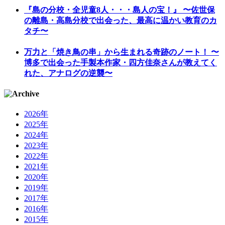
『島の分校・全児童8人・・・島人の宝！』 〜佐世保
の離島・高島分校で出会った、最高に温かい教育のカ
タチ〜
万力と「焼き鳥の串」から生まれる奇跡のノート！ 〜
博多で出会った手製本作家・四方佳奈さんが教えてく
れた、アナログの逆襲〜
2026年
2025年
2024年
2023年
2022年
2021年
2020年
2019年
2017年
2016年
2015年