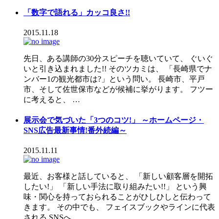
「数字で語れる」カッコ良さ!!
2015.11.18
先日、ある講師の30分スピーチを聴いていて、 ぐいぐ
いと引き込まれました!! そのツカミは、 「長崎県でナ
ンバー1の観光都市は?」という問い。 長崎市、平戸
市、そして佐世保市などが候補に挙がります。 フツー
に考えると、 …
展示会で気づいた「3つのコツ!」 ～ホームページ・
SNS広告最新事情!番外続編～
2015.11.11
最近、お客様と話していると、 「新しい顧客層を開拓
したい!」 「新しい手法に取り組みたい!!」 という興
味・関心を持っておられることがひしひしと伝わって
きます。 その中でも、 フェイスブックやラインに代表
される SNSへ …